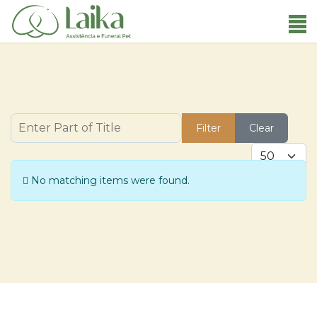
Enter Part of Title
Filter
Clear
Display #
Info
No matching items were found.