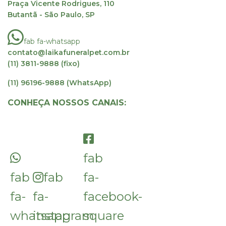
Praça Vicente Rodrigues, 110
Butantã - São Paulo, SP
fab fa-whatsapp
contato@laikafuneralpet.com.br
(11) 3811-9888 (fixo)
(11) 96196-9888 (WhatsApp)
CONHEÇA NOSSOS CANAIS:
fab
fab
fab
fa-
fa-
fa-
facebook-
whatsapp
instagram
square